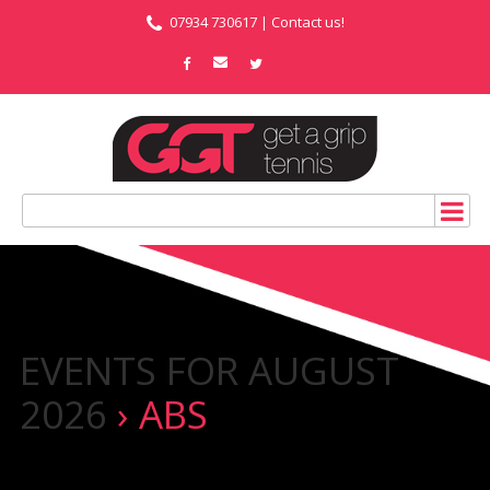
07934 730617 |
Contact us!
EVENTS FOR AUGUST
2026
› ABS